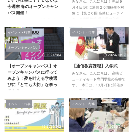
い】が仕事に！！ いよいよ
みなさん、こんにちは！ 先日９
今週末 春のオープンキャン
月４日(月)に通信２０期秋生を対
パス開催！
象に 【第２０回 高崎ビューティ
モード専門学校 通信課程卒業
皆さんこんにちは！卒業式も無事
式】が本校にて挙行されました。
に終わり、桜の花が咲くこ
通信課程は、サロンで働きながら
ろ・・・ いよいよ、新しい年に
イベント・行事
イベント・行事
3年間本校に通い、教育センター
なり進級する人・・・ 新たな道
への課題提出をこなして、 美容
に進む人・・・より高度な分野へ
オープンキャンパス
師国家資格取得を目指します。
進学する人.etc さまざまな道を選
仕事と学校の両立をするのは、本
2024/8/4
2024/10/12
び決断し、期待を胸に抱きながら
当に大変だったと思います(>_<)
春休みを過ごしている人も多いん
【オープンキャンパス】オ
【通信教育課程】入学式
楽しいときも、もちろんあります
じゃないでしょうか？！ 春のオ
ープンキャンパスに行って
が、時には挫けそうになるときも
みなさん、こんにちは。 高崎ビ
ープンキャンパス開催！ そんな
みよう！夢を叶える学校選
あります。。。 そんなとき、タ
ューティモード専門学校の高柳で
春休みの真っ只中 高崎ビューテ
びに「とても大切」な事っ
カビ教職員や仲間たちと支え合
す。 本日は、10月7日に開催さ
ィモード専門学校「春のオープン
て！？
い、励まし合いながらここまで頑
れた通信制課程の入学式について
キャンパス」が 今週末の土曜日
張ってきま ...
ご報告いたします。 今年も多く
LABI1高崎4Ｆイベントホールに
みなさんこんにちは！ 例年通
の新しい生徒を迎えることがで
て開催されます！ 「美容」に興
り。。。いや、いつも以上に暑い
イベント・行事
イベント・行事
き、とても嬉しいかぎりです。
味はあるけど、自分には向いてい
季節ですが体調の方はどうです
通信課程は、時間や場所に縛られ
るんだろうか？ 美容へ ...
か？ 水分補給は勿論のこと、塩
ず対面とオンラインの両立をしな
分もとって熱中症には気を付けま
がら自分のペースで学んで美容師
2022/9/2
2023/5/12
しょうね！お互い((´∀｀))
国家資格を目指せる点が大きな魅