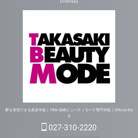
【Sitemap】
夢を実現できる美容学校｜TBM 高崎ビューティモード専門学校｜Official Blo
g
027-310-2220