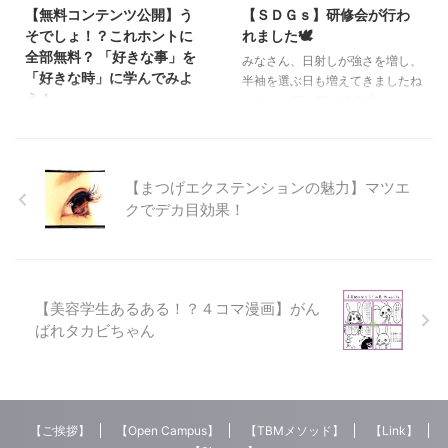
【2024.8.3(sat)】TBM 高崎ビュ
【無料コンテンツ公開】う
【ＳＤＧｓ】研修会が行わ
力です。 しかし、通信制だから
ーティモード専門学校【タカビ】
そでしょ！？これホントに
れました🕊️
こそ、自己管理の重要性や自主的
オープンキャンパス Memories
全部無料？ 「好きな事」を
な学習姿勢が求められることも忘
みなさん、日射しが強さを増し、
movie 本日紹介するのは高崎ビュ
「好きな時」に学んでみよ
れてはなりません。 入学式で
半袖を選ぶ日も増えてきましたね
ーティモード専門【タカビ】のオ
う！
は、その点についてもしっかりお
🍀 まだ、朝、晩は冷え込むので
ープンキャンパスです オープン
話し ...
風邪などに気をつけてください!!
キャンパスに参加したことがある
皆さん、こんにちは高崎駅から徒
今月、2日間にわたって、SDGs
人もいれば、一度も行ったことな
歩3分 自分らしく輝くために、夢
について研修会がありました。
い人もいると思います 自分の将
を叶える美容専門学校の守護神で
SDGsの詳しい説明は、以前の
来を決めるであろう専門学校選び
もある 美の伝道師「タカビ」で
【まつげエクステンションの魅力】マツエ
高柳先生のブログへ📝
...
す！ 無料！リカレント講座とは
クでデカ目効果！
https://www.takabi.info/wp/post
今日は、タイトルにあるように皆
-9443/ 学園グループとして
さんにとって、とってもお得な情
SDGsを取り組むにあたって４つ
報をお教えいたしましょう！ そ
のステップをしていきます。 & ...
れは、「リカレント講座」の全無
料大公開！！ リカレントって聞
【美容学生あるある！？４コマ漫画】がん
いたことない人もいると思うけど
ばれタカビちゃん
一言でいうと「学びなおし」って
事なんです 年齢関係なく、社会
人になっても年配になっても、自
分の興味あることを学ぶ そう、
自分次第でいつでもスタートって
【ご挨拶】
【Open Campus】
【TBMメソッド】
【Link】
ことなんだ！((´∀｀) ...