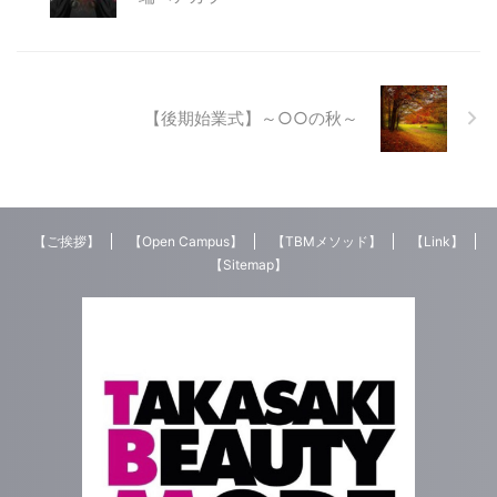
い！ 色々な入試の疑問点の中か
集結！ 各学校の選抜者が学校代
ら今回はAO入試についてご説明
表となって日頃の成果を競い合い
したいと ...
ました。 競技は、 カット ワイ
ンディング アップスタイル ネイ
ル ヘアデザイン画 の5部門です。
【後期始業式】～○○の秋～
毎年様々なドラマ（涙あり、笑
いあり）があり、今年も熱い一日
になりました。 ここで『理美
容甲子 ...
【ご挨拶】
【Open Campus】
【TBMメソッド】
【Link】
【Sitemap】