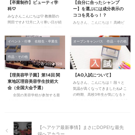
【卒業制作】ビューティ学
【自分に合ったシャンプ
わらせるためにそれぞれが協
【エンドカラー】をご存知です
科♡
ー】を選ぶには成分表示の
力！！ AクラスBクラス合同の
か？ ⇧コチラが【エンドカラ
ココを見るっ！？
為、 クラス間の交流にもなって
ー】 エンドカラーはその名の通
みなさんこんにちは♡ 教務部の
みんな楽しそう!(^^)! もちろんフ
り、 毛先だけを染めるカラーリ
岡田です♪ 12月に入り寒い日が続
みなさん、こんにちは！ 高崎ビ
ォトグラファーも学生が行いまし
ング法。 可愛いですよね。 ネー
き、冷え症の私には大変辛い時期
ューティ―モード専門学校 美の
た。 真剣にライティ ...
ミングも可愛い。 名付け親は ...
になりました！ 平成29年もあと
伝道師タカビです！ 2017年も早1
約3週間・・・ 学生達にとって
ヵ月が過ぎようとしています ま
イベント・行事
在校生・卒業生
オープンキャンパス
作品・その他
は、今日が終業日で明日から待ち
だまだ寒さが増す季節ですが、い
に待った冬休みです(^o^) 国際ビ
かがお過ごしでしょうか！？ 今
作品・その他
ューティ学科2年生は、12月12日
回のテーマは、前回の「～界面活
2022/7/29
2024/5/21
（火）に卒業制作として 班ごと
性剤編～」の続きです 初めての
に自由にテーマを決め、ヘアー・
方や忘れてしまった方は、コチラ
【理美容甲子園】第14回 関
【AO入試について】
メイク・ネイルのトータルコーデ
からどうぞ シャンプーの主流は
東地区理容美容学生技術大
ィネイトを行いました！ 今日は
みなさん、こんにちは！ 段々と
この4つ さて、本題です 普段皆
会（全国大会予選）
その様子と作品の一部を紹介させ
気温が高くなってきましたね♪ こ
さんが使っているシャンプーは、
て頂きます♡ まずは・・・ヘア
の時期、高校3年生が気になるト
以下の4つが多いのではないでし
全国の美容学校が参加する最
ーアレンジ それぞれのテーマに
ピックスといえば….. ズバリ入試
ょうか？！ 高級アルコール系シ
大規模の大会『理美容甲子園』の
応じたスタイルをセット・・・
についてのトピックスではないで
ャンプー アミノ酸系シャンプー
関東予選大会が先週7月22日金曜
真剣に取り組ん ...
すか🧐？ 1️⃣ どんな受験方法
ベタイン系シャンプー 石けん系
日に開催されました。 関東予選
がいいの？ 2️⃣ いつまでに何を
シャンプー この中の ...
では、茨城・栃木・群馬・埼玉・
しておけばいいんだろう？ 3️⃣
千葉・神奈川・山梨の７校の美容
【ヘアケア最新事情】まさにDOPE!な最先
入試に関しての疑問点を解決した
学校生が、千葉ポートアリーナに
端ヘアカラー