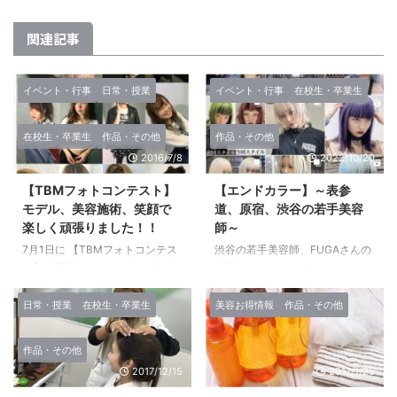
関連記事
イベント・行事
日常・授業
イベント・行事
在校生・卒業生
在校生・卒業生
作品・その他
作品・その他
2016/7/8
2022/10/20
【TBMフォトコンテスト】
【エンドカラー】～表参
モデル、美容施術、笑顔で
道、原宿、渋谷の若手美容
楽しく頑張りました！！
師～
7月1日に 【TBMフォトコンテス
渋谷の若手美容師、FUGAさんの
ト】を開催しました(^^)/ １年生
作品。 インスタのアカウントは
それぞれが、モデル・施術者・フ
＠fuga_utsumi 素敵なカラーのお
ォトグラファーに分かれて授業を
客様がたくさん。 FUGAさんのお
日常・授業
在校生・卒業生
美容お得情報
作品・その他
行いました!! １２チームに分かれ
店【THE SOLOIST】の記事はコ
て、テーマを考え工夫した結果
チラ⇩
作品・その他
それぞれが素晴らしい作品に仕上
https://prtimes.jp/main/html/rd/p
2017/12/15
2017/1/25
がりました(*^_^*) 施術者は、メ
/000000003.000077950.html
イクやヘアセットを… 時間内に終
ところで、みなさんは最近流行の