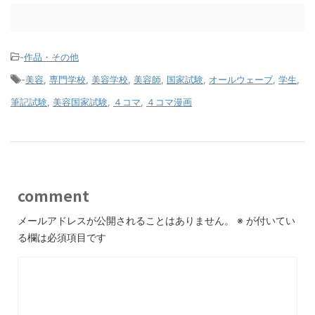
-
作品・その他
-
美容
,
専門学校
,
美容学校
,
美容師
,
国家試験
,
オールウェーブ
,
学生
,
筆記試験
,
美容国家試験
,
４コマ
,
４コマ漫画
comment
メールアドレスが公開されることはありません。
※
が付いてい
る欄は必須項目です