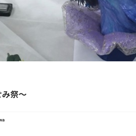
せみ祭〜
wa