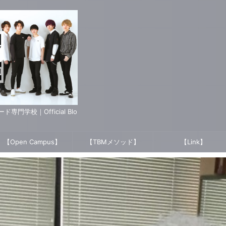
学校｜Official Blo
【Open Campus】
【TBMメソッド】
【Link】