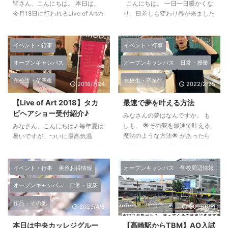
皆さん、こんにちは。 本日は、
こんにちは。 一日一日暖かくな
今月18日に行われるLive of Artの
り、日差しも変わり春が来ました
準備の様子を少しだけお見せした
ね。 桜もちらほら咲き始め、気
いと思います！ Live of Artは高崎
持ちも軽くなりますよね。 高校
ビューティモード専門学校が開校
を卒業してこの春から高崎ビュー
イベント・行事
イベント・行事
以来ずっと続けている行事です。
ティモード専門学校に通う学生、
オープンキャンパス
オープンキャンパス
日常・授業
歴史があるだけに学生のみんなも
進級して新しい学年になる学生と
気合が入ります！！！ こちら
色々な人がいますよね。 そんな
在校生・卒業生
在校生・卒業生
2018/7/24
2022/2/25
はステージを想定して練習を行っ
暖かくなった先日に、高崎ビュー
ている様子です！ 自分たちで立
ティモード専門学校では『春のオ
【Live of Art 2018】タカ
最速で夢を叶える方法
ち位置やポーズを決めて歩きま
ープンキャンパス』が行われ、た
ビヘアショー受付紹介♪
す。 １年生、２年生合同なの
くさんの高校生の皆さんが参加し
みなさんの夢はなんですか。 も
で、一緒に練習をしてお互いが協
てくれました。 在学生と触れ合
しも、 🌟その夢を最速で叶える
みなさん、こんにちは♪ 毎年夏は
力し合って完成に近づけていきま
い、色々な話をしながら体験を楽
魔法のような方法🌟 があったら
暑いですが、ついに最高気温
す。 まだヘアショーを経験した
しんでいました。 私も高校生の
素敵ですよね。 でも、実はある
41℃越えしましたね。しかも高
ことない ...
皆さんと一緒に体験の場にいまし
んです(ﾟдﾟ)！ それは ”成功者に
崎から近い熊谷ですね。 何度も
たが、みんな一生 ...
会うこと” だから、高崎ビューテ
何度もお伝えしていますが、熱中
イベント・行事
美容お得情報
オープンキャンパス
学校周辺情報
ィモード専門学校では ”高校生
症にはくれぐれも注意してくださ
オープンキャンパス
日常・授業
や、在校生が成功者に会うという
いね。 水分を取っていても血液
機会をたくさん作っている”んで
中に水分が回るのは時間がかかる
作品・その他
す。 今回は、 ”本校にお越しいた
2023/4/8
2019/6/11
ので、こまめにちょっとずつ水分
だいた特別講師”の 一部をピック
補給することが大事だそうです。
本日は中央カッレジグルー
【高崎駅からTBM】AO入試
アップしてご紹介します。 まず
冷たいものを取りすぎると代謝が