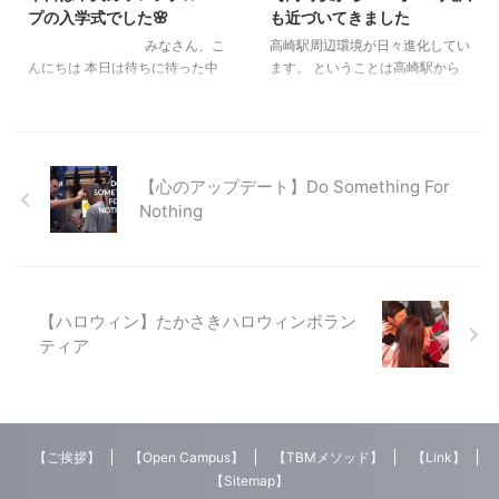
プの入学式でした🌸
も近づいてきました
は、27歳にして世界一の美容師
悪くなるので、夏でも温かい飲み
と呼ばれ、 ”インスタのフォロワ
物が良いそうですよ。 また、外
みなさん、こ
高崎駅周辺環境が日々進化してい
ー数65.5万人” の”京極琉”氏 ＠r ...
の暑さと建物内の涼しさの、気温
んにちは 本日は待ちに待った中
ます。 ということは高崎駅から
の変化で自律神経が狂いやすくな
央カッレジグループの入学式でし
徒歩２分の本校の学校周辺環境も
るそうです。 学校のプールも暑
た。 グループ校9校の新入生が前
＝イコール大きく変化していると
すぎて中止になっているとのこと
橋ベイシア文化ホールに集まり盛
いうことになります。 JR高崎駅
...
大な式典が行われました。 各学
東口から徒歩２分の本校までの道
校の受付で緊張しながらコースや
順を 写真でまとめてみました。
【心のアップデート】Do Something For
名前を伝え、資料と校章をもらい
JR高崎駅からTBMまで 本校への
Nothing
胸につけドキドキしながら 会場
道順は基本的には以前と変わりあ
に入りました。在校生も新入生を
りません。 JR高崎駅東口（２
待ってのリハーサルそして本番。
階）をでたら 大通りの上に歩行
今まではコロナの関係で保護者の
者専用ペデストリアンデッキがあ
入場を規制していましたが、今年
るので安全です。 【安全に学校
【ハロウィン】たかさきハロウィンボラン
は保護者が参加しての素晴らしい
に通えること】授業内容と同様に
ティア
入学式でした。 忘れられない入
学校選びの重要ポイントになるの
学式になったと思 ...
ではないでしょうか。 そんな本
校に入学希望する方 ...
【ご挨拶】
【Open Campus】
【TBMメソッド】
【Link】
【Sitemap】