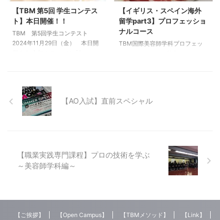
今年はさらにブラッシュアップさ
か、少しでも感じ取ってもらえた
【TBM 第5回 学生コンテス
【イギリス・スペイン海外
せ準備をすすめています。 まだ
ら嬉しいです。 【Live of Art
ト】本日開催！！
留学part3】プロフェッショ
見に来られたことのない人のため
】とは 【Live of Art 】は、高崎
ナルコース
昨年「live of Art 2017」のステー
ビューティモード専門学校が開校
TBM 第5回学生コンテスト
ジ裏（学生たち）の様子をピック
してから20数年間、毎年行われ
2024年11月29日（金） 本日開
TBM国際美容師学科プロフェッ
アップしてご紹介 オープニ ...
ている伝統あるヘアメイクファッ
催！！ 今年のテーマは「future」
ショナルコースの学生による イ
ションシ ...
日頃の学習成果の発表の場として
ギリス・スペイン海外短期留学
コンテストを開催。 競技種目は
part3！！ みなさんこんにちは！
全部で７種目、うち「美容系5種
今回で海外短期留学最終章です！
目」「ビューティー系３種目」
学生たちは先月無事に帰国し、留
【AO入試】直前スペシャル
で、それぞれの競技にレベルの違
学での経験を活かし頑張っていま
いを設け、 自分のレベルにあっ
す！！ 今回のpart3は前回に続き
た競技に参加できるコンテスト。
留学の思い出を紹介します。 前
この学生コンテストを通じ、技術
回のブログはこちらです。 まず
レベル向上ともに就職後のキャリ
はスペインです ビルバオの旧市
アにつなげる事はもちろんのこ
街地です。古い町並みがとても心
【職業実践専門課程】プロの技術を学ぶ
と、 学年の垣根を越えた学生同
地よく学生たちもお気に入り！！
～美容師学科編～
士のコミュニケーションの場を作
美術館の外にある巨大オブジ
ることでより良い学校生活を送れ
ェ！！スパイダー！！！ ...
ることを目的と ...
【ご挨拶】
【Open Campus】
【TBMメソッド】
【Link】