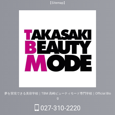
【Sitemap】
夢を実現できる美容学校｜TBM 高崎ビューティモード専門学校｜Official Blo
g
027-310-2220