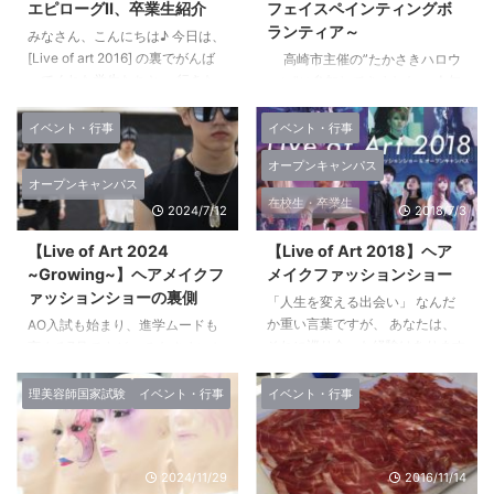
エピローグⅡ、卒業生紹介
フェイスペインティングボ
ランティア～
みなさん、こんにちは♪ 今日は、
[Live of art 2016] の裏でがんば
高崎市主催の”たかさきハロウ
ってくれた学生たちと、 行きた
ィン”に参加してきました。 今年
いけど土曜日だから行けないと泣
も実行委員として１５名の学生
いていた（笑）卒業生たちを紹介
が、企画、運営のお手伝いをさせ
イベント・行事
イベント・行事
したいと思います♪ Live of art
ていただきました。 仮装大会、
オープンキャンパス
の招待状をサロンに置かせていた
スタンプラリーなど、さまざまな
オープンキャンパス
だきました、おなじみの
イベントが開催されるなか、 本
在校生・卒業生
2024/7/12
2018/7/3
[re~lounge江木店] では 今年３年
校学生は、”フェイスペインティ
生コースを卒業した13期生 白石
ング” を担当。 フェイスペイ
【Live of Art 2024
【Live of Art 2018】ヘア
達也さんが電話対応していまし
ンティングブースは大盛況。たく
~Growing~】ヘアメイクフ
メイクファッションショー
た。 10期生 庄司拓也さん
さんの笑顔が溢れていました。
ァッションショーの裏側
（左）と 電話対応を終えた白石
”美容のしごとは天使の仕事” 笑顔
「人生を変える出会い」 なんだ
さん（右） 庄司さん。。。見え
をつくりだすことも、思い出をつ
か重い言葉ですが、 あなたは、
AO入試も始まり、進学ムードも
ませんね（笑） わず ...
くりだすこともできる。 ”天使
それに巡り合った経験はあります
高まる7月ですが、 みなさまいか
のしごとにいつも誇りを” 『先
か？ ７月２１日（土） この日
がお過ごしでしょうか？ 今日
生、ボランティアで、なんだかん
目の前で体感することとなりま
は、高崎ビューティモード専門学
理美容師国家試験
イベント・行事
イベント・行事
だ私たちが元気 ...
す。 それは、美容・ファッショ
校で開催される「Live of Art
ン・メイクに興味あるひとすべて
2024」についてご紹介します。
の 美意識改革！ 昨年も映像技術
このイベントを通じて、美容学校
2024/11/29
2016/11/14
や音響に絶大な評価をいただき、
での学びや経験がどのようなもの