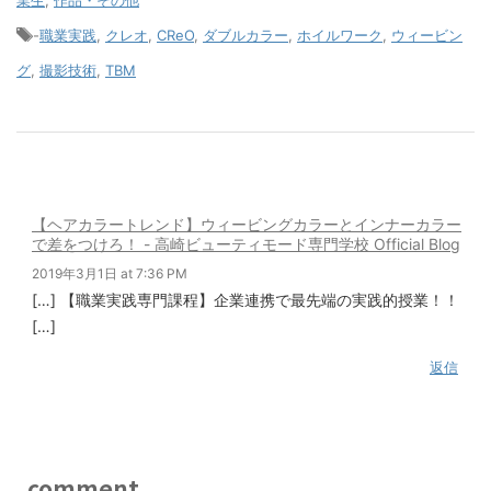
業生
,
作品・その他
-
職業実践
,
クレオ
,
CReO
,
ダブルカラー
,
ホイルワーク
,
ウィービン
グ
,
撮影技術
,
TBM
【ヘアカラートレンド】ウィービングカラーとインナーカラー
で差をつけろ！ - 高崎ビューティモード専門学校 Official Blog
2019年3月1日 at 7:36 PM
[…] 【職業実践専門課程】企業連携で最先端の実践的授業！！
[…]
返信
comment