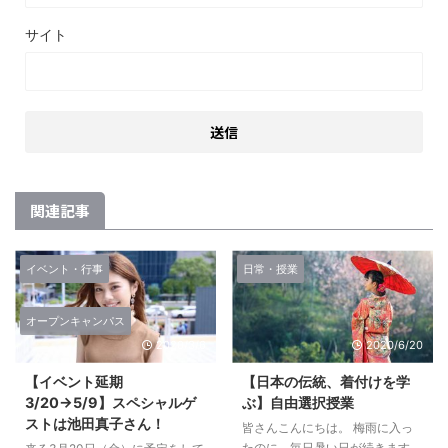
サイト
関連記事
イベント・行事
日常・授業
オープンキャンパス
2020/3/6
2020/6/20
【イベント延期
【日本の伝統、着付けを学
3/20→5/9】スペシャルゲ
ぶ】自由選択授業
ストは池田真子さん！
皆さんこんにちは。 梅雨に入っ
たのに、毎日暑い日が続きます