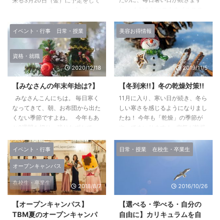
来る3月20日（金）に予定をして
ね。 まだまだコロナウイルスの
おりました、春のオープンキャン
影響で完全授業に戻れず、学校で
パスですが、新型コロナウィルス
もオンライン授業での分散登校を
感染予防の観点から、延期とさせ
イベント・行事
日常・授業
美容お得情報
していますが、 毎週水曜日、自
ていただきます。 延期日程は、5
由選択の着付けを選んでいる学生
月9日（土）です。 ご予約とご予
資格・就職
は、オンライン授業で先週までに
定をしていた方には、急なご連絡
2020/12/18
2019/11/5
浴衣を自分で着ることができるよ
となりまして大変恐縮ではござい
うになりま した。 そして今週そ
ますが、ご理解の程宜しくお願い
【みなさんの年末年始は?】
【冬到来!!】冬の乾燥対策!!
の暑い中でも、袋帯という帯に挑
申し上げます。 ただ延期という
戦しています。 この帯は、礼装
みなさんこんにちは。 毎日寒く
11月に入り、寒い日が続き、冬ら
残念なお知らせだけでは申し訳あ
として使われる帯なんですよ。
なってきて、朝、お布団から出た
しい寒さを感じるようになりまし
りませんので この場を借りまし
一般的に『礼装用』と呼ばれる着
くない季節ですよね。 今年もあ
たね！ 今年も「乾燥」の季節が
て シークレットゲストを発表さ
物に用いられることが多く、 結
と2週間を切り、残りわずかで
やってまいります！ 空気が乾燥
せていただきます。（というかタ
婚式の留袖や、訪問着、成人式の
す。 クリスマスやお正月、成人
すると、お肌のトラブルはもちろ
イトルでバレていますね・・・）
振袖に使われます。お祝いの席に
式などイベントもありますよね。
んですが、 他にも、髪がパサつ
そうです！なんと スペシ ...
イベント・行事
日常・授業
在校生・卒業生
...
今年を振り返り、やり残したこと
いたり、風邪やインフルエンザに
オープンキャンパス
はありませんか？ 今年はきっと
かかりやすくなったりと 様々な
やり残したことたくさんあると思
リスクを伴います…。 トラブル
在校生・卒業生
います。 しかし、今年の年末年
を防ぐためには、部屋を加湿した
2018/8/7
2016/10/26
始は・・・ は、避けましょう。
り、 積極的に水分補給をするよ
【オープンキャンパス】
【選べる・学べる・自分の
今年の漢字も発表になりました
う心がけましょう♪ 加湿器が無く
TBM夏のオープンキャンパ
自由に】カリキュラムを自
が、きっと全国中の人たちが声を
ても、部屋にコップ一杯の水や観