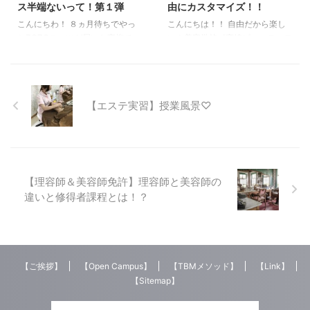
ス半端ないって！第１弾
由にカスタマイズ！！
そ ろえて『あ～、やっぱり』
葉植物を置いたりするだけでもい
『そうだよね～』と感じたでしょ
いみたいですよ♪ もちろんお肌
こんにちわ！ ８ヵ月待ちでやっ
こんにちは！！ 自由だから楽し
うね。 やはりコロナ ...
には保湿クリー ...
とZOZOスーツが届いた高柳で
い！美容学校《高崎ビューティモ
す。 早速ですが、熱中症対策×
ード専門学校（通称 タカビ）》
美容 オススメプチ情報！ ズバリ
の倉賀野です！！ 今回は
”ペットボトル炭酸水でヘッドス
TBM（中央カレッジグループ内
パ” です。 炭酸水はコンビニでも
の通称）の【7つの魅力】のひと
【エステ実習】授業風景♡
スーパーでも売ってる安いもので
つ【選べる・学べる・自分の自由
OK。スーパーなら1Lペットボト
に】をクローズアップしたいと思
ルで100円しません。 炭酸水と言
います！！ 【7つの魅力】は こち
えば最近はWILKINSONｳｨﾙｷﾝｿﾝが
ら をクリック 高崎ビューティ
人気ですが飲むわけではないので
モード専門学校では、自分の好き
無名で充分。 ちなみにタカビの
なカリキュラムを自由に学べる選
【理容師＆美容師免許】理容師と美容師の
櫻○先生は水替わりにペリエを飲
択制を採用。例えば、前期にメイ
違いと修得者課程とは！？
む生粋の意識高い系男子です。私
クの基礎を選択して、後期はメイ
はお子ちゃまなのでペプシが一番
クの応用を選択！「好き」をとこ
うまいです。VIV ...
とん追求する事もでき、幅広くメ
イク ...
【ご挨拶】
【Open Campus】
【TBMメソッド】
【Link】
【Sitemap】