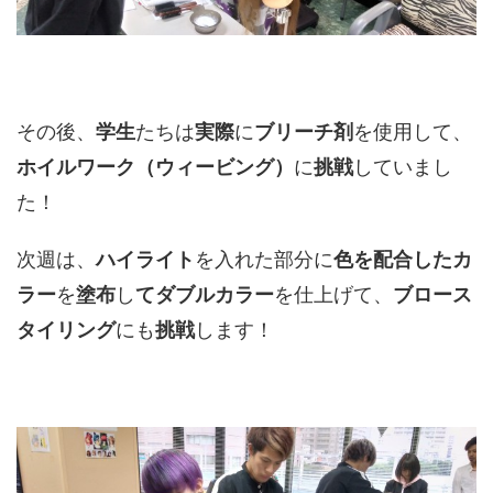
その後、
学生
たちは
実際
に
ブリーチ剤
を使用して、
ホイルワーク（ウィービング）
に
挑戦
していまし
た！
次週は、
ハイライト
を入れた部分に
色を配合したカ
ラー
を
塗布
し
てダブルカラー
を仕上げて、
ブロース
タイリング
にも
挑戦
します！