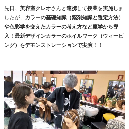
先日、
美容室クレオ
さんと
連携
して
授業
を
実施
しま
したが、
カラーの基礎知識（薬剤知識と選定方法）
や色彩学を交えたカラーの考え方など座学から導
入！最新デザインカラーのホイルワーク（ウィービ
ング）をデモンストレーションで実演！！