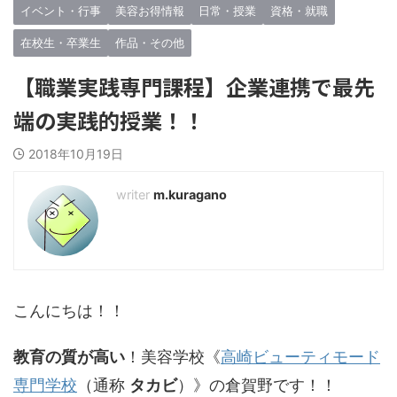
イベント・行事
美容お得情報
日常・授業
資格・就職
在校生・卒業生
作品・その他
【職業実践専門課程】企業連携で最先
端の実践的授業！！
2018年10月19日
m.kuragano
こんにちは！！
教育の質が高い
！美容学校《
高崎ビューティモード
専門学校
（通称
タカビ
）》の倉賀野です！！