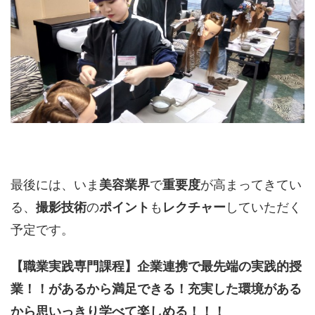
最後には、いま
美容業界
で
重要度
が高まってきてい
る、
撮影技術
の
ポイント
も
レクチャー
していただく
予定です。
【職業実践専門課程】企業連携で最先端の実践的授
業！！があるから満足できる！充実した環境がある
から思いっきり学べて楽しめる！！！