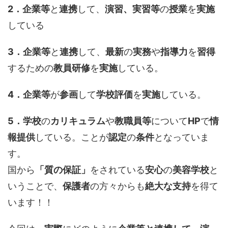
2．企業等
と
連携
して、
演習、実習等
の
授業
を
実施
している
3．企業等
と
連携
して、
最新
の
実務
や
指導力
を
習得
するための
教員研修
を
実施
している。
4．企業等
が
参画
して
学校評価
を
実施
している。
5．学校
の
カリキュラム
や
教職員等
について
HP
で
情
報提供
している。ことが
認定
の
条件
となっていま
す。
国から
「質の保証」
をされている
安心
の
美容学校
と
いうことで、
保護者
の方々からも
絶大な支持
を得て
います！！