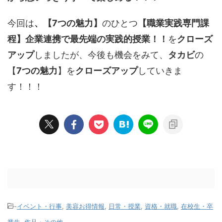
今回は
、【7つの魅力】
のひとつ
【職業実践専門課
程】企業連携で最先端の実践的授業！！
を
クローズ
アップ
しましたが、今後も機会をみて、
タカビ
の
【
7つの魅力
】を
クローズアップ
していきま
す！！！
-
イベント・行事
,
美容お得情報
,
日常・授業
,
資格・就職
,
在校生・卒