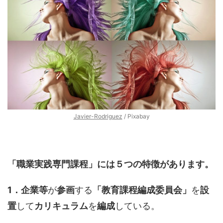
Javier-Rodriguez
/ Pixabay
「職業実践専門課程」には５つの
特徴があります。
1．企業等
が
参画
する
「教育課程編成委員会」
を
設
置
して
カリキュラム
を
編成
している。