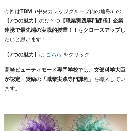
今回は
TBM
（中央カレッジグループ内の通称）の
【7つの魅力】
のひとつ
【職業実践専門課程】企業
連携で最先端の実践的授業！！
を
クローズアップ
し
たいと思います！！
【
7つの魅力
】は
こちら
をクリック
高崎ビューティモード専門学校
では、
文部科学大臣
が認定・奨励
の
「職業実践専門課程」
を導入してい
ます。