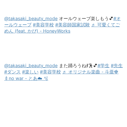
@takasaki_beauty_mode
オールウェーブ楽しもう💕
#オ
ールウェーブ
#美容学校
#美容師国家試験
♬ 可愛くてご
めん (feat. かぴ) - HoneyWorks
@takasaki_beauty_mode
また踊ろうね💃🕺💕
#学生
#先生
#ダンス
#楽しい
#美容学校
♬ オリジナル楽曲 - 斗亜🍓
🍼no war - とあ☁️ 🫧