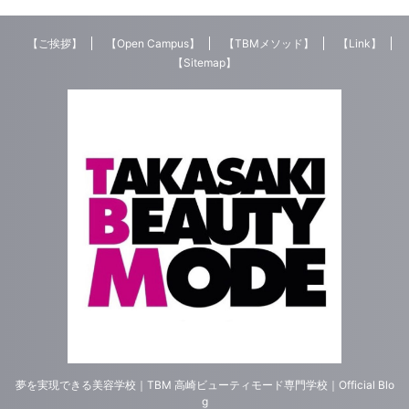
しています。 （ビルバオの街並
...
【ご挨拶】
【Open Campus】
【TBMメソッド】
【Link】
【Sitemap】
夢を実現できる美容学校｜TBM 高崎ビューティモード専門学校｜Official Blo
g