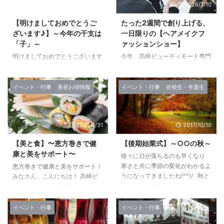
2020/1/7
2026/7/10
【明けましておめでとうご
たった2週間で創り上げる、
ざいます♪】～今年の干支は
一日限りの【ヘアメイクフ
「子」～
ァッションショー】
明けましておめでとうございます
今年、高崎ビューティモード専門
♪エステ担当の岡田です！ 今年も
学校のヘアメイクショーは、新た
高崎ビューティモード専門学校を
に 「Unveil : the Hair make
どうぞよろしくお願い致します●
code」としてスタートします。
イベント・行事
美容お得情報
イベント・行事
在校生・卒業生
～* みなさんはお正月はどのよ
"Unveil"には、「ベールを脱ぐ」
うに過ごされていましたか？ 私
「新しい姿を披露する」という意
は、おせち料理を頂き、初詣に行
味があります。 学生たちが学ん
2025/1/31
2017/10/10
き昨年1年の感謝と、 今年1年の
できた技術や感性、そして成長し
無事としあわせを祈願してきまし
た姿を、多くの方に届けたいとい
【美と食】〜恵方巻きで健
【後期始業式】～○○の秋～
た！ 2020年の今年は、日本にと
う想いを込めて、新たな名前で皆
康と美をサポート〜
徐々に日が落ちるのも早くなり
っても大きな節目となる、 東京
さまをお迎えします。 実は、制
寒さと共に季節の変化がわかるよ
でオリンピックが開催されます！
作期間はたったの2週間 ショーを
恵方巻きで健康と美をサポート！
うになってきましたね(^^)/ 秋と
また、今年は「子年」にあたり、
ご覧いただくと、「何か月も練習
みなさん、こんにちは！ 高崎ビ
言えば… ○○の秋と言いますが、
再び新しい十二支のサイクルがス
してきたのかな」 と思われる方
ューティモード専門学校の教員ブ
みんなは、 食欲？ 紅葉？ 読書？
タートする年でもあります！ そ
も多いかもしれません。 しか
ログへようこそ！！ 2月2日は節
スポーツ？ 睡眠？ 学生のみん
こで今回は、十二支と ...
し、Unve ...
分の前日。 今年の節分の主役と
イベント・行事
イベント・行事
なはやっぱり勉強？ どれも、と
いえば、やっぱり「恵方巻き」で