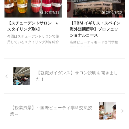
ても大切な秋なので 1日1日を大
すよね！ 恵方巻きを丸かぶりす
切にしましょうね(*^_^*) 私は、
ることで、福を呼び込むといわれ
スキルアップの為に 読書や勉強
2017/1/23
2016/9/20
ています。 今回は、恵方巻きの
体作りの為に スポーツや睡眠 を
魅力や美容との関係について、さ
【スチューデントサロン ⭐︎
【TBM イギリス・スペイン
頑張ります！！！！！ 睡眠の
らに栄養学の観点から詳しくお話
スタイリング剤⭐︎】
海外短期留学】プロフェッ
秋と言えば… 先日群馬 ...
ししたいと思います。 恵方巻き
ショナルコース
とは？ 恵方巻きは、節分の日に
今回はスチューデントサロンで使
その年の吉方位（縁起の良い方
用しているスタイリング剤を紹介
高崎ビューティモード専門学校
角）を向いて食べる太巻き寿司で
します！ スチューデントサロン
国際美容師学科プロフェッショナ
す。 切らずに丸ごと食べること
で行なっているモデル実習ではカ
ルコースの学生による イギリ
で「縁を切らな ...
ットやカラー・パーマはもちろん
ス・スペイン海外短期留学！！
のこと自宅での再現性やお手入れ
みなさん、こんにちは！ 今回は
方法も勉強しています。そのため
国際美容師学科プロフェッショナ
【就職ガイダンス】サロン説明を聞きまし
スタイリング剤の知識は必要不可
ルコースの特徴である海外短期留
た！
欠になります。 そこで学生達が
学の留学先について紹介します。
使用しているスタイリング剤の一
まず、スペインです！ ・留学
部を特別にお見せしますね！ ま
先：ビルバオ ・地域：スペイン
ずはlabel.m（レーベルエム）で
北部 ・人口：約３５万人 ・造船
す。 label.mはファッションの聖
業で発展。近年アートで街の復興
【授業風景】～国際ビューティ学科交流授
地、ロンドンファッションウィー
を果たしたので見るもの全てが芸
業～
クにて唯一のオフィシャルプロダ
術的です。 人柄もとても良くフ
クツとして選ばれ、 ...
レンドリーなので、留学最終日は
毎年ラリンガの学生と涙でお別れ