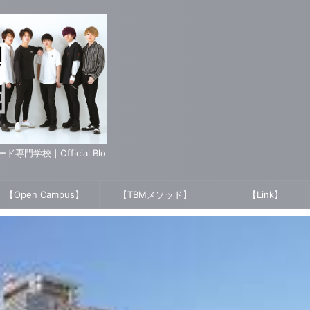
学校｜Official Blo
【Open Campus】
【TBMメソッド】
【Link】