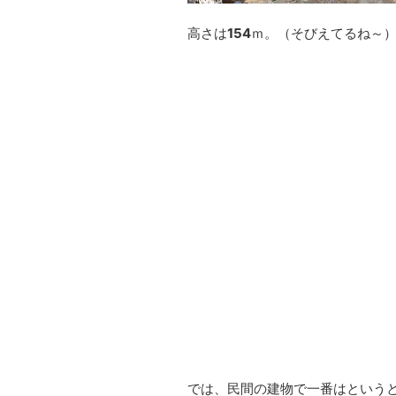
高さは
154
ｍ。（そびえてるね～
では、民間の建物で一番はという