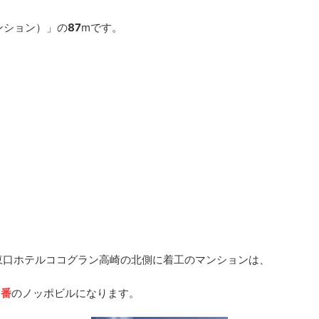
ンション）」の
87
mです。
東口ホテルココグラン高崎の北側に着工のマンションは、
１番
のノッポビルになります。