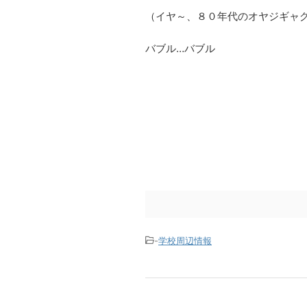
（イヤ～、８０年代のオヤジギャ
バブル…バブル
-
学校周辺情報