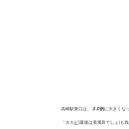
高崎駅東口は、
３Ｄ
的
に大きくな
「タカ
ビ
(最後は美濁音でしょ)も