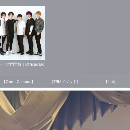
学校｜Official Blo
【Open Campus】
【TBMメソッド】
【Link】