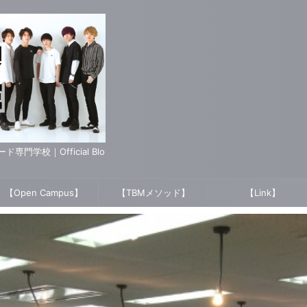
学校｜Official Blo
【Open Campus】
【TBMメソッド】
【Link】