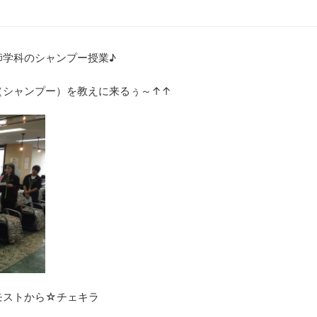
師学科のシャンプー授業♪
（シャンプー）を教えに来るぅ～↑↑
モストから☆チェキラ